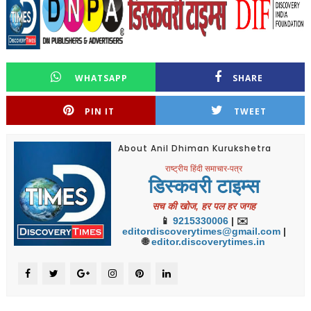
WHATSAPP
SHARE
PIN IT
TWEET
About Anil Dhiman Kurukshetra
राष्ट्रीय हिंदी समाचार-पत्र
डिस्कवरी टाइम्स
सच की खोज, हर पल हर जगह
📱
9215330006
| ✉️
editordiscoverytimes@gmail.com
|
🌐
editor.discoverytimes.in