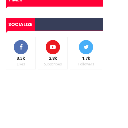
SOCIALIZE
3.5k
2.8k
1.7k
Likes
Subscribes
Followers