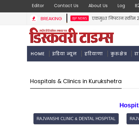
Editor
Contact Us
About Us
Log
B
BREAKING
एकमुश्त निपटान स्कीम 2025 स
BJP NEWS
विधायक जगमोहन आनंद ने सुन
BJP NEWS
HOME
इंडिया न्यूज़
हरियाणा
कुरुक्षेत्र
र
Hospitals & Clinics in Kurukshetra
Hospit